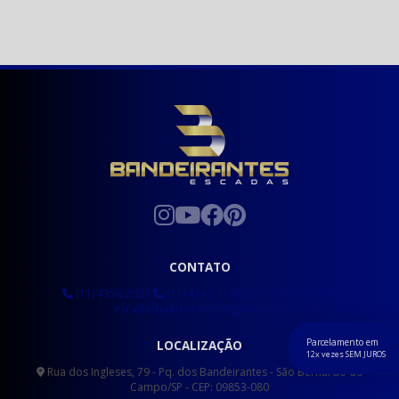
CONTATO
(11) 4358-2637
(11) 4342-1180
(11) 95475-1349
escadasbandeirantes@gmail.com
Parcelamento em
LOCALIZAÇÃO
12x vezes SEM JUROS
Rua dos Ingleses, 79 - Pq. dos Bandeirantes - São Bernardo do
Campo/SP - CEP: 09853-080