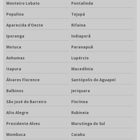
Monteiro Lobato
Pontalinda
Populina
Tejupá
Aparecida d'Oeste
Rifaina
Iporanga
Indiaporã
Motuca
Paranapuã
Anhumas
Lupércio
Itapura
Macedônia
Álvares Florence
Santópolis do Aguapeí
Balbinos
Jeriquara
São José do Barreiro
Florínea
Alto Alegre
Rubineia
Presidente Alves
Murutinga do Sul
Mombuca
Caiabu