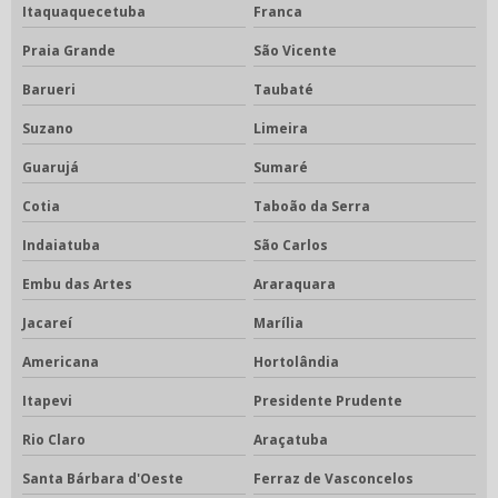
Itaquaquecetuba
Franca
Praia Grande
São Vicente
Barueri
Taubaté
Suzano
Limeira
Guarujá
Sumaré
Cotia
Taboão da Serra
Indaiatuba
São Carlos
Embu das Artes
Araraquara
Jacareí
Marília
Americana
Hortolândia
Itapevi
Presidente Prudente
Rio Claro
Araçatuba
Santa Bárbara d'Oeste
Ferraz de Vasconcelos