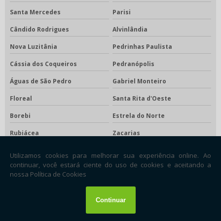
Santa Mercedes
Parisi
Cândido Rodrigues
Alvinlândia
Nova Luzitânia
Pedrinhas Paulista
Cássia dos Coqueiros
Pedranópolis
Águas de São Pedro
Gabriel Monteiro
Floreal
Santa Rita d'Oeste
Borebi
Estrela do Norte
Rubiácea
Zacarias
Lutécia
Nantes
Taquaral
Bento de Abreu
São Francisco
Santa Clara d'Oeste
São João das Duas Pontes
Pracinha
Brejo Alegre
Óleo