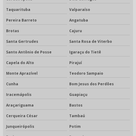
Taquarituba
Valparaíso
Pereira Barreto
Angatuba
Brotas
Cajuru
Santa Gertrudes
Santa Rosa de Viterbo
Santo Antônio de Posse
Igaraçu do Tietê
Capela do Alto
Pirajuí
Monte Aprazível
Teodoro Sampaio
Cunha
Bom Jesus dos Perdões
Iracemápolis
Guapiaçu
Araçariguama
Bastos
Cerqueira César
Tambaú
Junqueirópolis
Potim