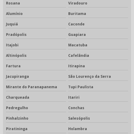
Rosana
Viradouro
Alumínio
Buritama
Juquiá
Caconde
Pradópolis
Guapiara
Itajobi
Macatuba
Altinópolis
Cafelândia
Fartura
Itirapina
Jacupiranga
São Lourenço da Serra
Mirante do Paranapanema
Tupi Paulista
Charqueada
Itariri
Pedregulho
Conchas
Pinhalzinho
Salesópolis
Piratininga
Holambra