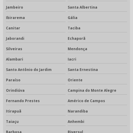
Jambeiro
Santa Albertina
Ibirarema
Gália
Canitar
Taciba
Jaborandi
Echaporã
Silveiras
Mendonça
Alambari
Iacri
Santo Antônio do Jardim
Santa Ernestina
Paraíso
Oriente
Orindiúva
Campina do Monte Alegre
Fernando Prestes
Américo de Campos
Itirapuã
Narandiba
Taiaçu
Anhembi
Barbosa
Riversul