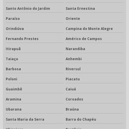
Santo Antônio do Jardim
Santa Ernestina
Paraíso
Oriente
Orindiúva
Campina do Monte Alegre
Fernando Prestes
Américo de Campos
Itirapuã
Narandiba
Taiaçu
Anhembi
Barbosa
Riversul
Poloni
Piacatu
Guaimbê
Caiuá
Aramina
Coroados
Ubarana
Braúna
Santa Maria da Serra
Barra do Chapéu