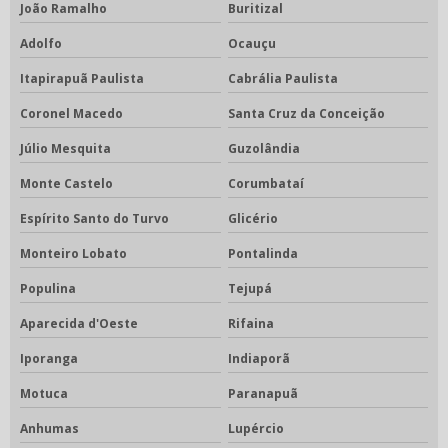
João Ramalho
Buritizal
Adolfo
Ocauçu
Itapirapuã Paulista
Cabrália Paulista
Coronel Macedo
Santa Cruz da Conceição
Júlio Mesquita
Guzolândia
Monte Castelo
Corumbataí
Espírito Santo do Turvo
Glicério
Monteiro Lobato
Pontalinda
Populina
Tejupá
Aparecida d'Oeste
Rifaina
Iporanga
Indiaporã
Motuca
Paranapuã
Anhumas
Lupércio