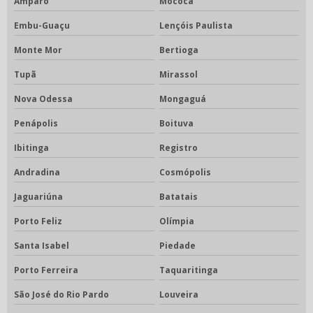
Amparo
Mococa
Embu-Guaçu
Lençóis Paulista
Monte Mor
Bertioga
Tupã
Mirassol
Nova Odessa
Mongaguá
Penápolis
Boituva
Ibitinga
Registro
Andradina
Cosmópolis
Jaguariúna
Batatais
Porto Feliz
Olímpia
Santa Isabel
Piedade
Porto Ferreira
Taquaritinga
São José do Rio Pardo
Louveira