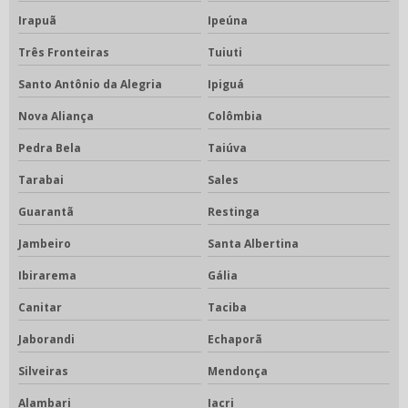
Irapuã
Ipeúna
Três Fronteiras
Tuiuti
Santo Antônio da Alegria
Ipiguá
Nova Aliança
Colômbia
Pedra Bela
Taiúva
Tarabai
Sales
Guarantã
Restinga
Jambeiro
Santa Albertina
Ibirarema
Gália
Canitar
Taciba
Jaborandi
Echaporã
Silveiras
Mendonça
Alambari
Iacri