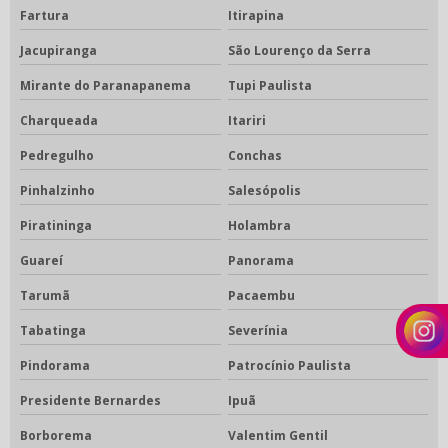
Fartura
Itirapina
Jacupiranga
São Lourenço da Serra
Mirante do Paranapanema
Tupi Paulista
Charqueada
Itariri
Pedregulho
Conchas
Pinhalzinho
Salesópolis
Piratininga
Holambra
Guareí
Panorama
Tarumã
Pacaembu
Tabatinga
Severínia
Pindorama
Patrocínio Paulista
Presidente Bernardes
Ipuã
Borborema
Valentim Gentil