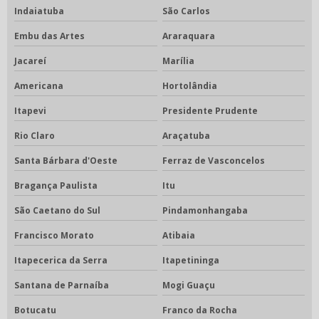
Indaiatuba
São Carlos
Embu das Artes
Araraquara
Jacareí
Marília
Americana
Hortolândia
Itapevi
Presidente Prudente
Rio Claro
Araçatuba
Santa Bárbara d'Oeste
Ferraz de Vasconcelos
Bragança Paulista
Itu
São Caetano do Sul
Pindamonhangaba
Francisco Morato
Atibaia
Itapecerica da Serra
Itapetininga
Santana de Parnaíba
Mogi Guaçu
Botucatu
Franco da Rocha