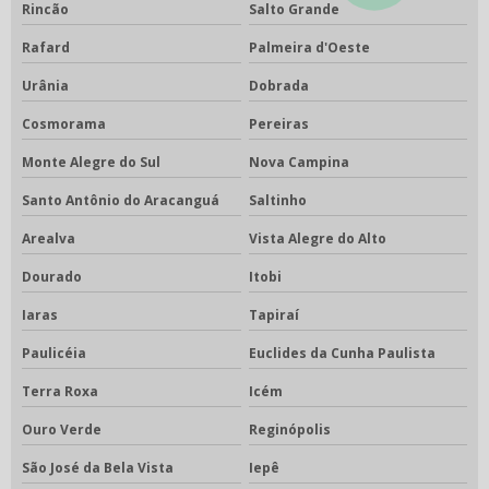
Rincão
Salto Grande
Rafard
Palmeira d'Oeste
Urânia
Dobrada
Cosmorama
Pereiras
Monte Alegre do Sul
Nova Campina
Santo Antônio do Aracanguá
Saltinho
Arealva
Vista Alegre do Alto
Dourado
Itobi
Iaras
Tapiraí
Paulicéia
Euclides da Cunha Paulista
Terra Roxa
Icém
Ouro Verde
Reginópolis
São José da Bela Vista
Iepê