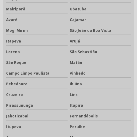
Mairiporã
Ubatuba
Avaré
Cajamar
Mogi Mirim
São João da Boa Vista
Itapeva
Arujá
Lorena
São Sebastião
São Roque
Matão
Campo Limpo Paulista
Vinhedo
Bebedouro
Ibiúna
Cruzeiro
Lins
Pirassununga
Itapira
Jaboticabal
Fernandópolis
Itupeva
Peruíbe