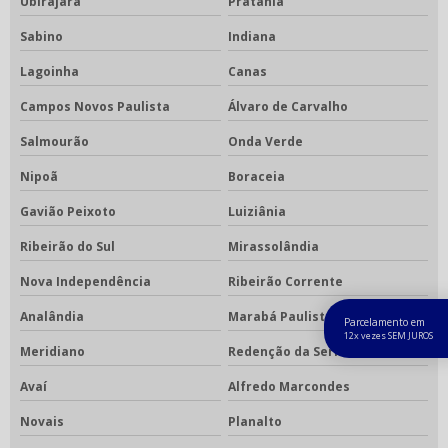
Ubirajara
Pratânia
Sabino
Indiana
Lagoinha
Canas
Campos Novos Paulista
Álvaro de Carvalho
Salmourão
Onda Verde
Nipoã
Boraceia
Gavião Peixoto
Luiziânia
Ribeirão do Sul
Mirassolândia
Nova Independência
Ribeirão Corrente
Analândia
Marabá Paulista
Parcelamento em
12x vezes SEM JUROS
Meridiano
Redenção da Serra
Avaí
Alfredo Marcondes
Novais
Planalto