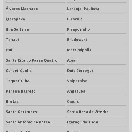
Álvares Machado
Laranjal Paulista
Igarapava
Piracaia
Ilha Solteira
Pirapozinho
Tanabi
Brodowski
Itaí
Martinópolis
Santa Rita do Passa Quatro
Apiaí
Cordeirópolis
Dois Córregos
Taquarituba
Valparaíso
Pereira Barreto
Angatuba
Brotas
Cajuru
Santa Gertrudes
Santa Rosa de Viterbo
Santo Antônio de Posse
Igaraçu do Tietê