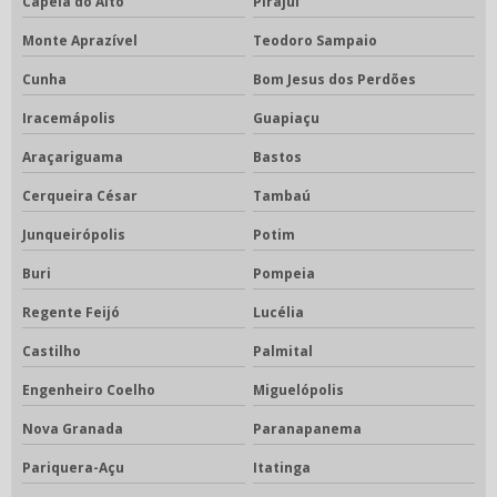
Capela do Alto
Pirajuí
Monte Aprazível
Teodoro Sampaio
Cunha
Bom Jesus dos Perdões
Iracemápolis
Guapiaçu
Araçariguama
Bastos
Cerqueira César
Tambaú
Junqueirópolis
Potim
Buri
Pompeia
Regente Feijó
Lucélia
Castilho
Palmital
Engenheiro Coelho
Miguelópolis
Nova Granada
Paranapanema
Pariquera-Açu
Itatinga