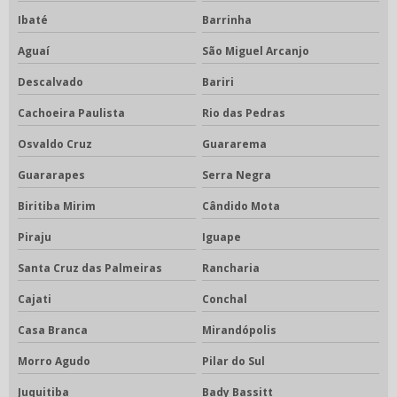
Ibaté
Barrinha
Aguaí
São Miguel Arcanjo
Descalvado
Bariri
Cachoeira Paulista
Rio das Pedras
Osvaldo Cruz
Guararema
Guararapes
Serra Negra
Biritiba Mirim
Cândido Mota
Piraju
Iguape
Santa Cruz das Palmeiras
Rancharia
Cajati
Conchal
Casa Branca
Mirandópolis
Morro Agudo
Pilar do Sul
Juquitiba
Bady Bassitt