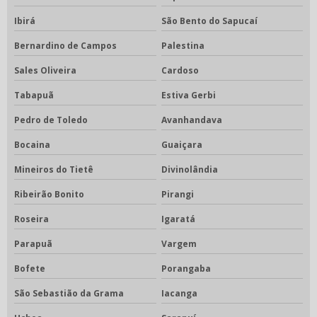
Ibirá
São Bento do Sapucaí
Bernardino de Campos
Palestina
Sales Oliveira
Cardoso
Tabapuã
Estiva Gerbi
Pedro de Toledo
Avanhandava
Bocaina
Guaiçara
Mineiros do Tietê
Divinolândia
Ribeirão Bonito
Pirangi
Roseira
Igaratá
Parapuã
Vargem
Bofete
Porangaba
São Sebastião da Grama
Iacanga