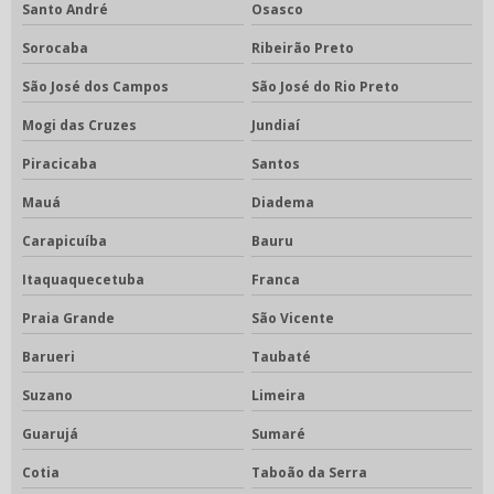
Santo André
Osasco
Sorocaba
Ribeirão Preto
São José dos Campos
São José do Rio Preto
Mogi das Cruzes
Jundiaí
Piracicaba
Santos
Mauá
Diadema
Carapicuíba
Bauru
Itaquaquecetuba
Franca
Praia Grande
São Vicente
Barueri
Taubaté
Suzano
Limeira
Guarujá
Sumaré
Cotia
Taboão da Serra