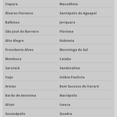
Itapura
Macedônia
Álvares Florence
Santópolis do Aguapeí
Balbinos
Jeriquara
São José do Barreiro
Florínea
Alto Alegre
Rubineia
Presidente Alves
Murutinga do Sul
Mombuca
Caiabu
Sarutaiá
Sandovalina
Itaju
Inúbia Paulista
Areias
Bom Sucesso de Itararé
Barão de Antonina
Mariápolis
Altair
Itaoca
Suzanápolis
Quadra