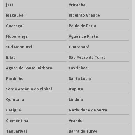
Jaci
Ariranha
Macaubal
Ribeirão Grande
Guaraçaí
Paulo de Faria
Nuporanga
Águas da Prata
Sud Mennucci
Guatapará
Bilac
São Pedro do Turvo
Águas de Santa Bárbara
Lavrinhas
Pardinho
Santa Lúcia
Santo Antônio do Pinhal
Irapuru
Quintana
Lindoia
Catiguá
Natividade da Serra
Clementina
Arandu
Taquarivaí
Barra do Turvo