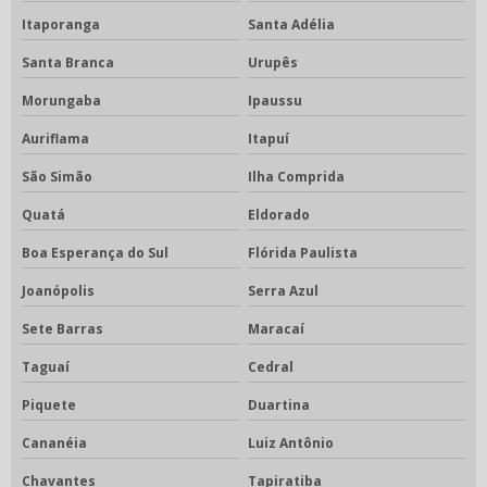
Itaporanga
Santa Adélia
Santa Branca
Urupês
Morungaba
Ipaussu
Auriflama
Itapuí
São Simão
Ilha Comprida
Quatá
Eldorado
Boa Esperança do Sul
Flórida Paulista
Joanópolis
Serra Azul
Sete Barras
Maracaí
Taguaí
Cedral
Piquete
Duartina
Cananéia
Luiz Antônio
Chavantes
Tapiratiba