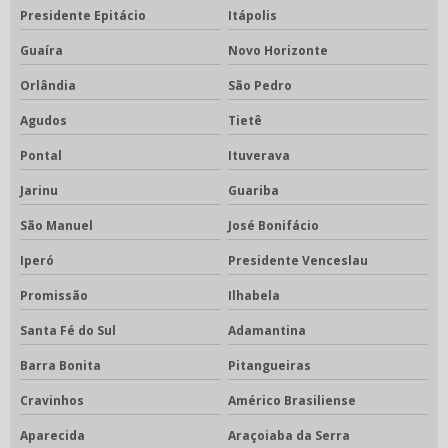
Presidente Epitácio
Itápolis
Guaíra
Novo Horizonte
Orlândia
São Pedro
Agudos
Tietê
Pontal
Ituverava
Jarinu
Guariba
São Manuel
José Bonifácio
Iperó
Presidente Venceslau
Promissão
Ilhabela
Santa Fé do Sul
Adamantina
Barra Bonita
Pitangueiras
Cravinhos
Américo Brasiliense
Aparecida
Araçoiaba da Serra