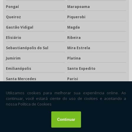
Pongaí
Marapoama
Queiroz
Piquerobi
Gastão Vidigal
Magda
Elisiário
Ribeira
Sebastianópolis do Sul
Mira Estrela
Jumirim
Platina
Emilianópolis
Santo Expedito
Santa Mercedes
Parisi
Cândido Rodrigues
Alvinlândia
Nova Luzitânia
Pedrinhas Paulista
Cássia dos Coqueiros
Pedranópolis
Águas de São Pedro
Gabriel Monteiro
Floreal
Santa Rita d'Oeste