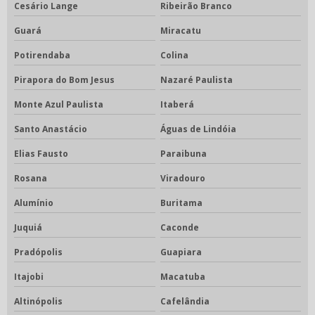
Cesário Lange
Ribeirão Branco
Guará
Miracatu
Potirendaba
Colina
Pirapora do Bom Jesus
Nazaré Paulista
Monte Azul Paulista
Itaberá
Santo Anastácio
Águas de Lindóia
Elias Fausto
Paraibuna
Rosana
Viradouro
Alumínio
Buritama
Juquiá
Caconde
Pradópolis
Guapiara
Itajobi
Macatuba
Altinópolis
Cafelândia