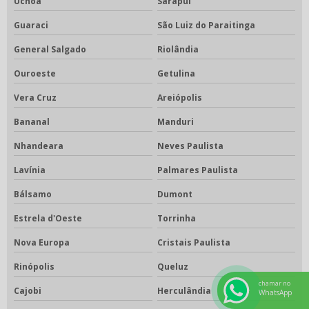
Uchoa
Sarapuí
Guaraci
São Luiz do Paraitinga
General Salgado
Riolândia
Ouroeste
Getulina
Vera Cruz
Areiópolis
Bananal
Manduri
Nhandeara
Neves Paulista
Lavínia
Palmares Paulista
Bálsamo
Dumont
Estrela d'Oeste
Torrinha
Nova Europa
Cristais Paulista
Rinópolis
Queluz
chamar no
Cajobi
Herculândia
WhatsApp