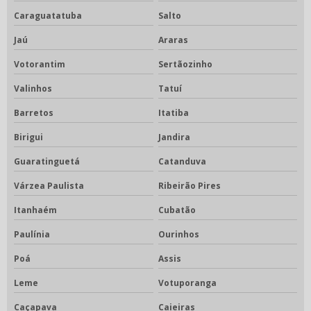
Caraguatatuba
Salto
Jaú
Araras
Votorantim
Sertãozinho
Valinhos
Tatuí
Barretos
Itatiba
Birigui
Jandira
Guaratinguetá
Catanduva
Várzea Paulista
Ribeirão Pires
Itanhaém
Cubatão
Paulínia
Ourinhos
Poá
Assis
Leme
Votuporanga
Caçapava
Caieiras