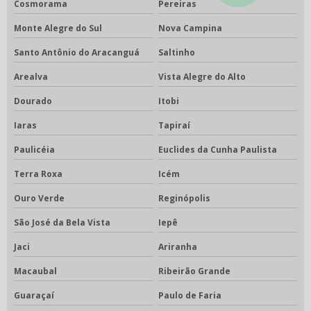
Cosmorama
Pereiras
Monte Alegre do Sul
Nova Campina
Santo Antônio do Aracanguá
Saltinho
Arealva
Vista Alegre do Alto
Dourado
Itobi
Iaras
Tapiraí
Paulicéia
Euclides da Cunha Paulista
Terra Roxa
Icém
Ouro Verde
Reginópolis
São José da Bela Vista
Iepê
Jaci
Ariranha
Macaubal
Ribeirão Grande
Guaraçaí
Paulo de Faria