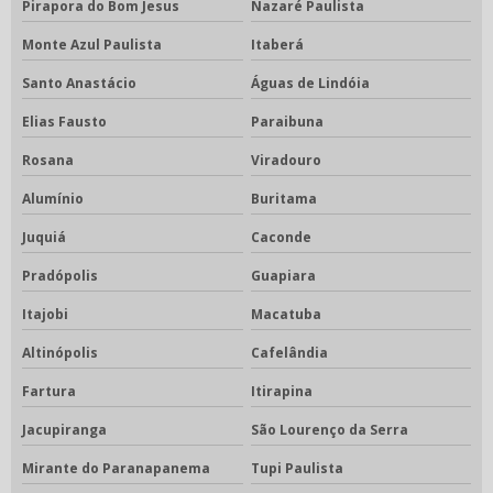
Pirapora do Bom Jesus
Nazaré Paulista
Monte Azul Paulista
Itaberá
Santo Anastácio
Águas de Lindóia
Elias Fausto
Paraibuna
Rosana
Viradouro
Alumínio
Buritama
Juquiá
Caconde
Pradópolis
Guapiara
Itajobi
Macatuba
Altinópolis
Cafelândia
Fartura
Itirapina
Jacupiranga
São Lourenço da Serra
Mirante do Paranapanema
Tupi Paulista