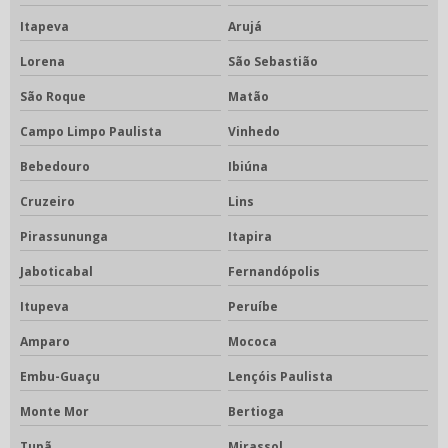
Itapeva
Arujá
Lorena
São Sebastião
São Roque
Matão
Campo Limpo Paulista
Vinhedo
Bebedouro
Ibiúna
Cruzeiro
Lins
Pirassununga
Itapira
Jaboticabal
Fernandópolis
Itupeva
Peruíbe
Amparo
Mococa
Embu-Guaçu
Lençóis Paulista
Monte Mor
Bertioga
Tupã
Mirassol