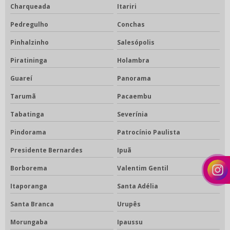
Charqueada
Itariri
Pedregulho
Conchas
Pinhalzinho
Salesópolis
Piratininga
Holambra
Guareí
Panorama
Tarumã
Pacaembu
Tabatinga
Severínia
Pindorama
Patrocínio Paulista
Presidente Bernardes
Ipuã
Borborema
Valentim Gentil
Itaporanga
Santa Adélia
Santa Branca
Urupês
Morungaba
Ipaussu