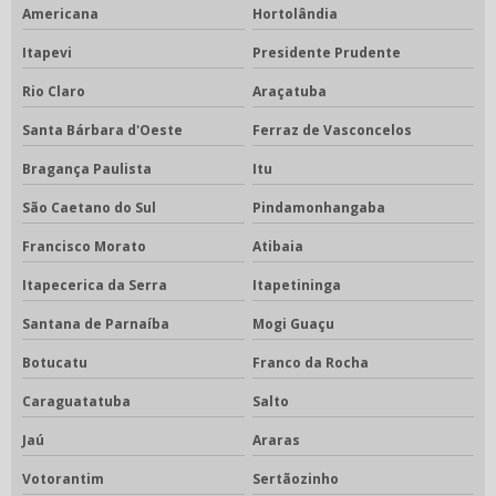
Americana
Hortolândia
Itapevi
Presidente Prudente
Rio Claro
Araçatuba
Santa Bárbara d'Oeste
Ferraz de Vasconcelos
Bragança Paulista
Itu
São Caetano do Sul
Pindamonhangaba
Francisco Morato
Atibaia
Itapecerica da Serra
Itapetininga
Santana de Parnaíba
Mogi Guaçu
Botucatu
Franco da Rocha
Caraguatatuba
Salto
Jaú
Araras
Votorantim
Sertãozinho