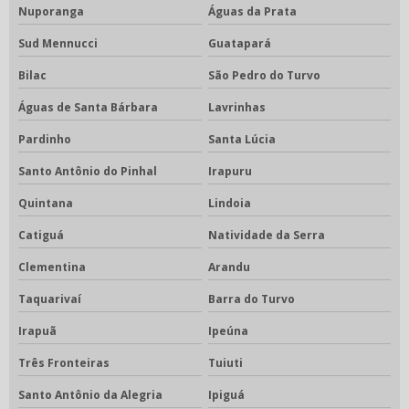
Nuporanga
Águas da Prata
Sud Mennucci
Guatapará
Bilac
São Pedro do Turvo
Águas de Santa Bárbara
Lavrinhas
Pardinho
Santa Lúcia
Santo Antônio do Pinhal
Irapuru
Quintana
Lindoia
Catiguá
Natividade da Serra
Clementina
Arandu
Taquarivaí
Barra do Turvo
Irapuã
Ipeúna
Três Fronteiras
Tuiuti
Santo Antônio da Alegria
Ipiguá