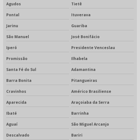
Agudos
Tietê
Pontal
Ituverava
Jarinu
Guariba
São Manuel
José Bonifácio
Iperó
Presidente Venceslau
Promissão
Ilhabela
Santa Fé do Sul
Adamantina
Barra Bonita
Pitangueiras
Cravinhos
Américo Brasiliense
Aparecida
Araçoiaba da Serra
Ibaté
Barrinha
Aguaí
São Miguel Arcanjo
Descalvado
Bariri