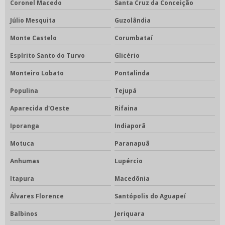
Coronel Macedo
Santa Cruz da Conceição
Júlio Mesquita
Guzolândia
Monte Castelo
Corumbataí
Espírito Santo do Turvo
Glicério
Monteiro Lobato
Pontalinda
Populina
Tejupá
Aparecida d'Oeste
Rifaina
Iporanga
Indiaporã
Motuca
Paranapuã
Anhumas
Lupércio
Itapura
Macedônia
Álvares Florence
Santópolis do Aguapeí
Balbinos
Jeriquara