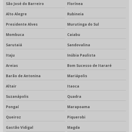
São José do Barreiro
Florínea
Alto Alegre
Rubineia
Presidente Alves
Murutinga do Sul
Mombuca
Caiabu
Sarutaiá
Sandovalina
Itaju
Inúbia Paulista
Areias
Bom Sucesso de Itararé
Barão de Antonina
Mariápolis
Altair
Itaoca
Suzanápolis
Quadra
Pongaí
Marapoama
Queiroz
Piquerobi
Gastão Vidigal
Magda