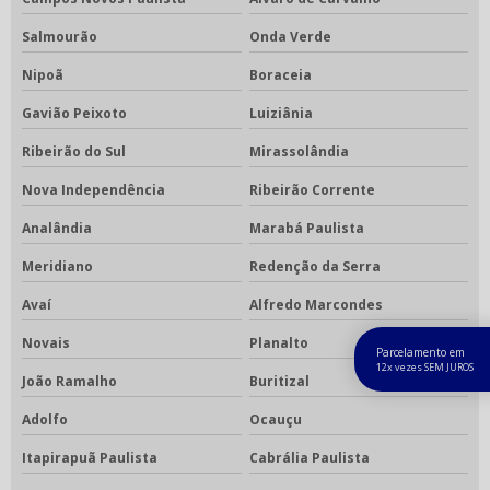
Salmourão
Onda Verde
Nipoã
Boraceia
Gavião Peixoto
Luiziânia
Ribeirão do Sul
Mirassolândia
Nova Independência
Ribeirão Corrente
Analândia
Marabá Paulista
Meridiano
Redenção da Serra
Avaí
Alfredo Marcondes
Novais
Planalto
Parcelamento em
12x vezes SEM JUROS
João Ramalho
Buritizal
Adolfo
Ocauçu
Itapirapuã Paulista
Cabrália Paulista