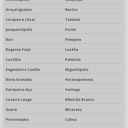
Araçariguama
Bastos
Cerqueira César
Tambaú
Junqueirópolis
Potim
Buri
Pompeia
Regente Feijó
Lucélia
Castilho
Palmital
Engenheiro Coelho
Miguelópolis
Nova Granada
Paranapanema
Pariquera-Açu
Itatinga
Cesário Lange
Ribeirão Branco
Guará
Miracatu
Potirendaba
Colina