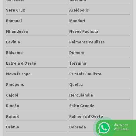
Vera Cruz
Areiópolis
Bananal
Manduri
Nhandeara
Neves Paulista
Lavínia
Palmares Paulista
Bálsamo
Dumont
Estrela d'Oeste
Torrinha
Nova Europa
Cristais Paulista
Rinópolis
Queluz
Cajobi
Herculândia
Rincão
Salto Grande
Rafard
Palmeira d'Oeste
chamar no
Urânia
Dobrada
WhatsApp