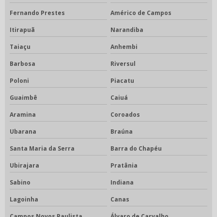
Fernando Prestes
Américo de Campos
Itirapuã
Narandiba
Taiaçu
Anhembi
Barbosa
Riversul
Poloni
Piacatu
Guaimbê
Caiuá
Aramina
Coroados
Ubarana
Braúna
Santa Maria da Serra
Barra do Chapéu
Ubirajara
Pratânia
Sabino
Indiana
Lagoinha
Canas
Campos Novos Paulista
Álvaro de Carvalho