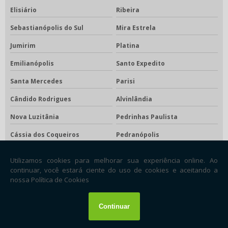
Elisiário
Ribeira
Sebastianópolis do Sul
Mira Estrela
Jumirim
Platina
Emilianópolis
Santo Expedito
Santa Mercedes
Parisi
Cândido Rodrigues
Alvinlândia
Nova Luzitânia
Pedrinhas Paulista
Cássia dos Coqueiros
Pedranópolis
Águas de São Pedro
Gabriel Monteiro
Floreal
Santa Rita d'Oeste
Borebi
Estrela do Norte
Rubiácea
Zacarias
Lutécia
Nantes