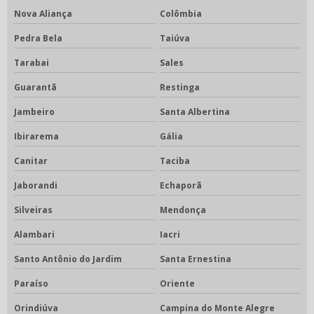
Nova Aliança
Colômbia
Pedra Bela
Taiúva
Tarabai
Sales
Guarantã
Restinga
Jambeiro
Santa Albertina
Ibirarema
Gália
Canitar
Taciba
Jaborandi
Echaporã
Silveiras
Mendonça
Alambari
Iacri
Santo Antônio do Jardim
Santa Ernestina
Paraíso
Oriente
Orindiúva
Campina do Monte Alegre