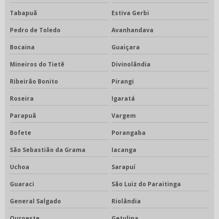
Tabapuã
Estiva Gerbi
Pedro de Toledo
Avanhandava
Bocaina
Guaiçara
Mineiros do Tietê
Divinolândia
Ribeirão Bonito
Pirangi
Roseira
Igaratá
Parapuã
Vargem
Bofete
Porangaba
São Sebastião da Grama
Iacanga
Uchoa
Sarapuí
Guaraci
São Luiz do Paraitinga
General Salgado
Riolândia
Ouroeste
Getulina