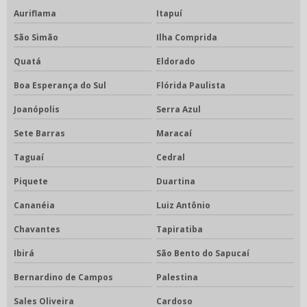
Auriflama
Itapuí
São Simão
Ilha Comprida
Quatá
Eldorado
Boa Esperança do Sul
Flórida Paulista
Joanópolis
Serra Azul
Sete Barras
Maracaí
Taguaí
Cedral
Piquete
Duartina
Cananéia
Luiz Antônio
Chavantes
Tapiratiba
Ibirá
São Bento do Sapucaí
Bernardino de Campos
Palestina
Sales Oliveira
Cardoso