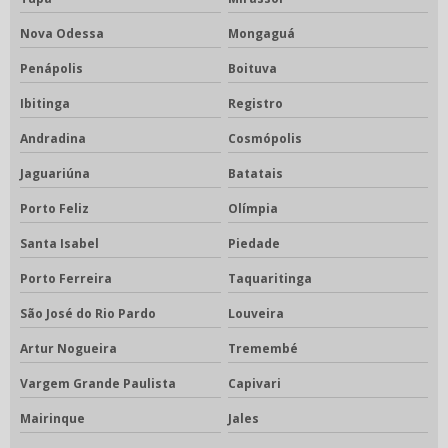
Nova Odessa
Mongaguá
Penápolis
Boituva
Ibitinga
Registro
Andradina
Cosmópolis
Jaguariúna
Batatais
Porto Feliz
Olímpia
Santa Isabel
Piedade
Porto Ferreira
Taquaritinga
São José do Rio Pardo
Louveira
Artur Nogueira
Tremembé
Vargem Grande Paulista
Capivari
Mairinque
Jales