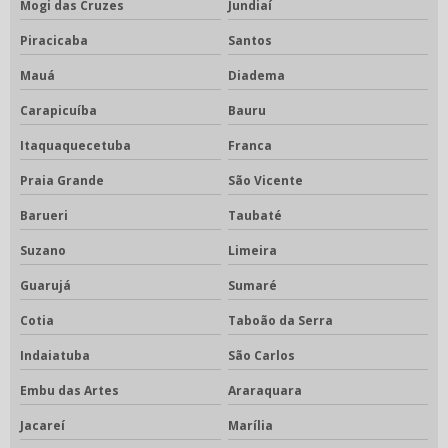
Mogi das Cruzes
Jundiaí
Piracicaba
Santos
Mauá
Diadema
Carapicuíba
Bauru
Itaquaquecetuba
Franca
Praia Grande
São Vicente
Barueri
Taubaté
Suzano
Limeira
Guarujá
Sumaré
Cotia
Taboão da Serra
Indaiatuba
São Carlos
Embu das Artes
Araraquara
Jacareí
Marília