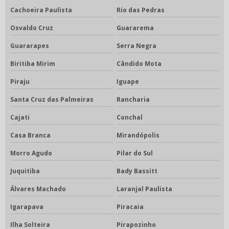
Cachoeira Paulista
Rio das Pedras
Osvaldo Cruz
Guararema
Guararapes
Serra Negra
Biritiba Mirim
Cândido Mota
Piraju
Iguape
Santa Cruz das Palmeiras
Rancharia
Cajati
Conchal
Casa Branca
Mirandópolis
Morro Agudo
Pilar do Sul
Juquitiba
Bady Bassitt
Álvares Machado
Laranjal Paulista
Igarapava
Piracaia
Ilha Solteira
Pirapozinho