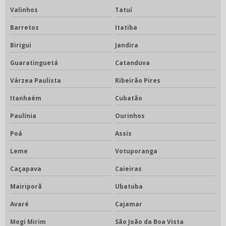
Valinhos
Tatuí
Barretos
Itatiba
Birigui
Jandira
Guaratinguetá
Catanduva
Várzea Paulista
Ribeirão Pires
Itanhaém
Cubatão
Paulínia
Ourinhos
Poá
Assis
Leme
Votuporanga
Caçapava
Caieiras
Mairiporã
Ubatuba
Avaré
Cajamar
Mogi Mirim
São João da Boa Vista