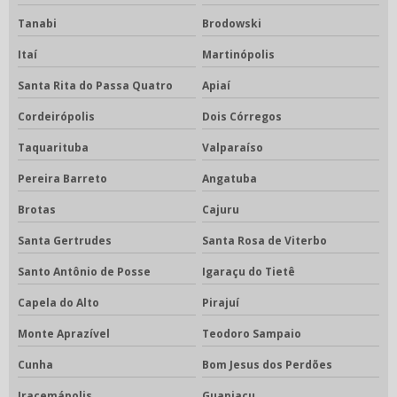
Tanabi
Brodowski
Itaí
Martinópolis
Santa Rita do Passa Quatro
Apiaí
Cordeirópolis
Dois Córregos
Taquarituba
Valparaíso
Pereira Barreto
Angatuba
Brotas
Cajuru
Santa Gertrudes
Santa Rosa de Viterbo
Santo Antônio de Posse
Igaraçu do Tietê
Capela do Alto
Pirajuí
Monte Aprazível
Teodoro Sampaio
Cunha
Bom Jesus dos Perdões
Iracemápolis
Guapiaçu