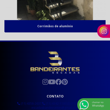
Corrimãos de alumínio
CONTATO
chamar no
(11) 4358-2637
(11) 4342-1180
(11) 95475-1349
WhatsApp
escadasbandeirantes@gmail.com