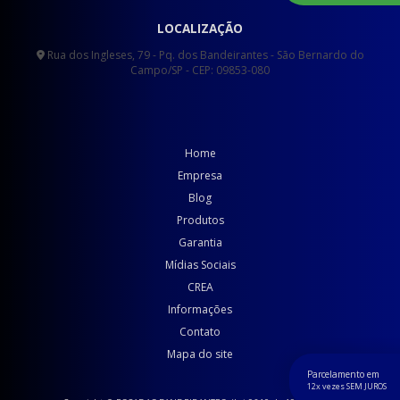
LOCALIZAÇÃO
Rua dos Ingleses, 79 - Pq. dos Bandeirantes - São Bernardo do
Campo/SP - CEP: 09853-080
Home
Empresa
Blog
Produtos
Garantia
Mídias Sociais
CREA
Informações
Contato
Mapa do site
Parcelamento em
12x vezes SEM JUROS