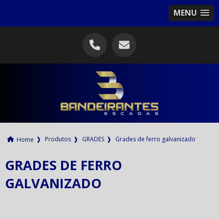
MENU
❱
Produtos
❱
GRADES
❱
Grades de ferro galvanizado
Home
GRADES DE FERRO
GALVANIZADO