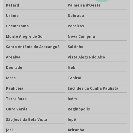
Rafard
Palmeira d'Oeste
Urânia
Dobrada
Cosmorama
Pereiras
Monte Alegre do Sul
Nova Campina
Santo Antônio do Aracanguá
Saltinho
Arealva
Vista Alegre do Alto
Dourado
Itobi
Iaras
Tapiraí
Paulicéia
Euclides da Cunha Paulista
Terra Roxa
Icém
Ouro Verde
Reginópolis
São José da Bela Vista
Iepê
Jaci
Ariranha