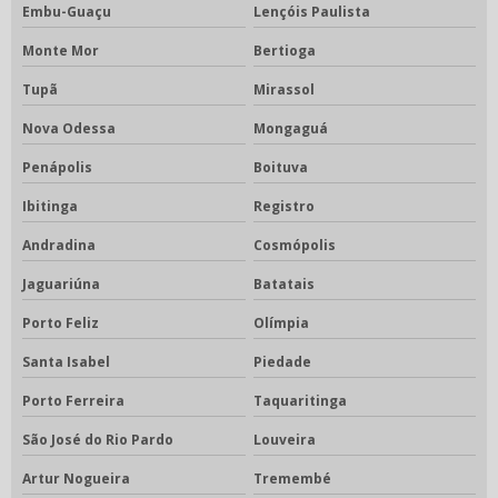
Embu-Guaçu
Lençóis Paulista
Monte Mor
Bertioga
Tupã
Mirassol
Nova Odessa
Mongaguá
Penápolis
Boituva
Ibitinga
Registro
Andradina
Cosmópolis
Jaguariúna
Batatais
Porto Feliz
Olímpia
Santa Isabel
Piedade
Porto Ferreira
Taquaritinga
São José do Rio Pardo
Louveira
Artur Nogueira
Tremembé