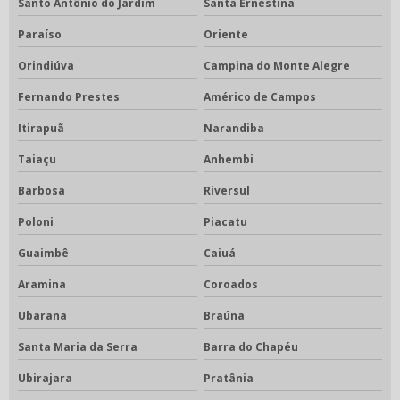
Santo Antônio do Jardim
Santa Ernestina
Paraíso
Oriente
Orindiúva
Campina do Monte Alegre
Fernando Prestes
Américo de Campos
Itirapuã
Narandiba
Taiaçu
Anhembi
Barbosa
Riversul
Poloni
Piacatu
Guaimbê
Caiuá
Aramina
Coroados
Ubarana
Braúna
Santa Maria da Serra
Barra do Chapéu
Ubirajara
Pratânia