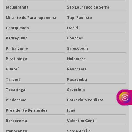
Jacupiranga
São Lourenço da Serra
Mirante do Paranapanema
Tupi Paulista
Charqueada
Itariri
Pedregulho
Conchas
Pinhalzinho
Salesópolis
Piratininga
Holambra
Guareí
Panorama
Tarumã
Pacaembu
Tabatinga
Severínia
Pindorama
Patrocínio Paulista
Presidente Bernardes
Ipuã
Borborema
Valentim Gentil
Itaporanga
Santa Adélia