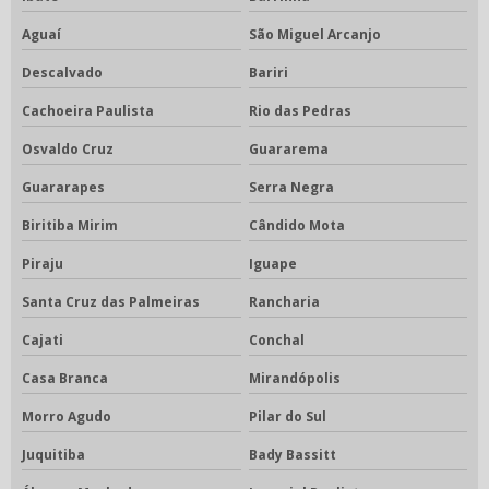
Aguaí
São Miguel Arcanjo
Descalvado
Bariri
Cachoeira Paulista
Rio das Pedras
Osvaldo Cruz
Guararema
Guararapes
Serra Negra
Biritiba Mirim
Cândido Mota
Piraju
Iguape
Santa Cruz das Palmeiras
Rancharia
Cajati
Conchal
Casa Branca
Mirandópolis
Morro Agudo
Pilar do Sul
Juquitiba
Bady Bassitt