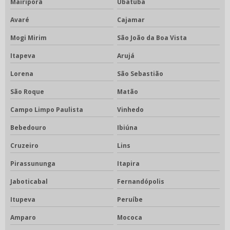
Mairiporã
Ubatuba
Avaré
Cajamar
Mogi Mirim
São João da Boa Vista
Itapeva
Arujá
Lorena
São Sebastião
São Roque
Matão
Campo Limpo Paulista
Vinhedo
Bebedouro
Ibiúna
Cruzeiro
Lins
Pirassununga
Itapira
Jaboticabal
Fernandópolis
Itupeva
Peruíbe
Amparo
Mococa