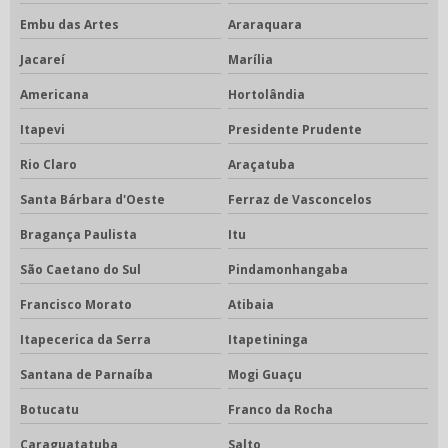
Embu das Artes
Araraquara
Jacareí
Marília
Americana
Hortolândia
Itapevi
Presidente Prudente
Rio Claro
Araçatuba
Santa Bárbara d'Oeste
Ferraz de Vasconcelos
Bragança Paulista
Itu
São Caetano do Sul
Pindamonhangaba
Francisco Morato
Atibaia
Itapecerica da Serra
Itapetininga
Santana de Parnaíba
Mogi Guaçu
Botucatu
Franco da Rocha
Caraguatatuba
Salto