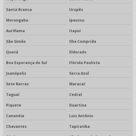
Santa Branca
Urupês
Morungaba
Ipaussu
Auriflama
Itapuí
São Simão
Ilha Comprida
Quatá
Eldorado
Boa Esperança do Sul
Flórida Paulista
Joanópolis
Serra Azul
Sete Barras
Maracaí
Taguaí
Cedral
Piquete
Duartina
Cananéia
Luiz Antônio
Chavantes
Tapiratiba