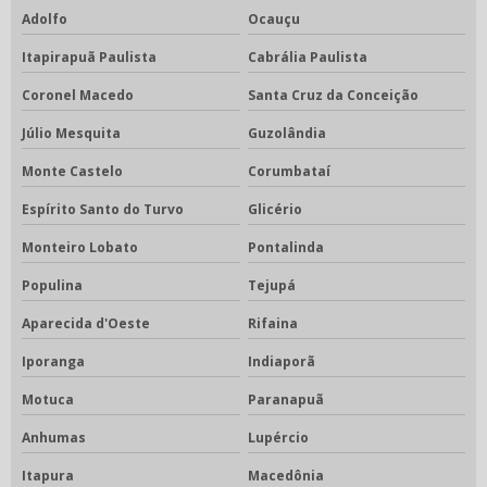
Adolfo
Ocauçu
Itapirapuã Paulista
Cabrália Paulista
Coronel Macedo
Santa Cruz da Conceição
Júlio Mesquita
Guzolândia
Monte Castelo
Corumbataí
Espírito Santo do Turvo
Glicério
Monteiro Lobato
Pontalinda
Populina
Tejupá
Aparecida d'Oeste
Rifaina
Iporanga
Indiaporã
Motuca
Paranapuã
Anhumas
Lupércio
Itapura
Macedônia