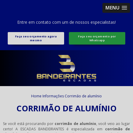
MENU
Entre em contato com um de nossos especialistas!
Faça seu orçamento agora
Faça seu orçamento por
mesmo
Whatsapp
Home
Informações
Corrimão de alumínio
CORRIMÃO DE ALUMÍNIO
Se você está procurando por
corrimão de alumínio
, você veio ao lugar
certo! A ESCADAS BANDEIRANTES é especializada em
corrimão de