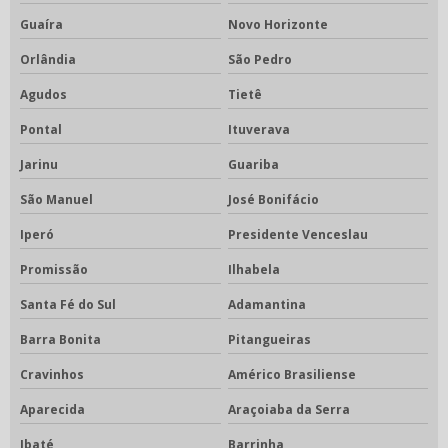
Guaíra
Novo Horizonte
Orlândia
São Pedro
Agudos
Tietê
Pontal
Ituverava
Jarinu
Guariba
São Manuel
José Bonifácio
Iperó
Presidente Venceslau
Promissão
Ilhabela
Santa Fé do Sul
Adamantina
Barra Bonita
Pitangueiras
Cravinhos
Américo Brasiliense
Aparecida
Araçoiaba da Serra
Ibaté
Barrinha