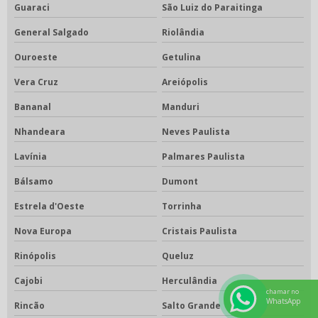
Guaraci
São Luiz do Paraitinga
General Salgado
Riolândia
Ouroeste
Getulina
Vera Cruz
Areiópolis
Bananal
Manduri
Nhandeara
Neves Paulista
Lavínia
Palmares Paulista
Bálsamo
Dumont
Estrela d'Oeste
Torrinha
Nova Europa
Cristais Paulista
Rinópolis
Queluz
Cajobi
Herculândia
chamar no
WhatsApp
Rincão
Salto Grande