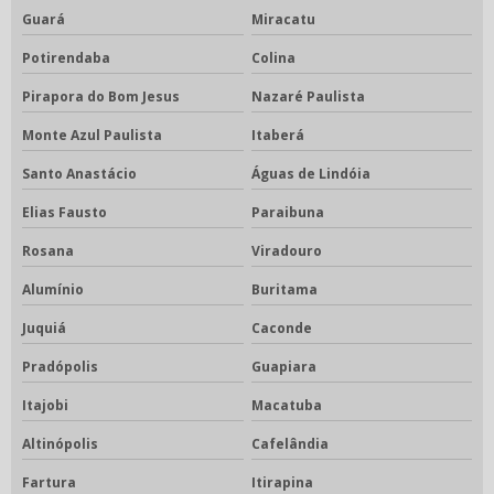
Guará
Miracatu
Potirendaba
Colina
Pirapora do Bom Jesus
Nazaré Paulista
Monte Azul Paulista
Itaberá
Santo Anastácio
Águas de Lindóia
Elias Fausto
Paraibuna
Rosana
Viradouro
Alumínio
Buritama
Juquiá
Caconde
Pradópolis
Guapiara
Itajobi
Macatuba
Altinópolis
Cafelândia
Fartura
Itirapina