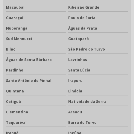
Macaubal
Ribeirão Grande
Guaraçaí
Paulo de Faria
Nuporanga
Águas da Prata
Sud Mennucci
Guatapará
Bilac
São Pedro do Turvo
Águas de Santa Bárbara
Lavrinhas
Pardinho
Santa Lúcia
Santo Antônio do Pinhal
Irapuru
Quintana
Lindoia
Catiguá
Natividade da Serra
Clementina
Arandu
Taquarivaí
Barra do Turvo
Irapuã
Ipeúna