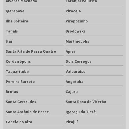
Álvares Machado
Laranjal Paulista
Igarapava
Piracaia
Ilha Solteira
Pirapozinho
Tanabi
Brodowski
Itaí
Martinópolis
Santa Rita do Passa Quatro
Apiaí
Cordeirópolis
Dois Córregos
Taquarituba
Valparaíso
Pereira Barreto
Angatuba
Brotas
Cajuru
Santa Gertrudes
Santa Rosa de Viterbo
Santo Antônio de Posse
Igaraçu do Tietê
Capela do Alto
Pirajuí