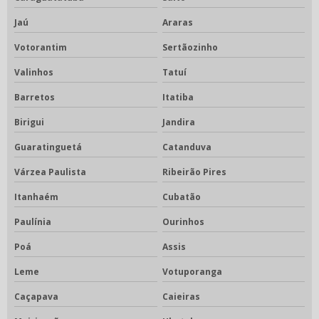
Jaú
Araras
Votorantim
Sertãozinho
Valinhos
Tatuí
Barretos
Itatiba
Birigui
Jandira
Guaratinguetá
Catanduva
Várzea Paulista
Ribeirão Pires
Itanhaém
Cubatão
Paulínia
Ourinhos
Poá
Assis
Leme
Votuporanga
Caçapava
Caieiras