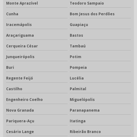
Monte Aprazível
Teodoro Sampaio
Cunha
Bom Jesus dos Perdões
Iracemápolis
Guapiaçu
Araçariguama
Bastos
Cerqueira César
Tambaú
Junqueirópolis
Potim
Buri
Pompeia
Regente Feijó
Lucélia
Castilho
Palmital
Engenheiro Coelho
Miguelópolis
Nova Granada
Paranapanema
Pariquera-Açu
Itatinga
Cesário Lange
Ribeirão Branco