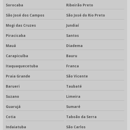
Sorocaba
Ribeirão Preto
São José dos Campos
São José do Rio Preto
Mogi das Cruzes
Jundiaí
Piracicaba
Santos
Mauá
Diadema
Carapicuíba
Bauru
Itaquaquecetuba
Franca
Praia Grande
São Vicente
Barueri
Taubaté
Suzano
Limeira
Guarujá
Sumaré
Cotia
Taboão da Serra
Indaiatuba
São Carlos