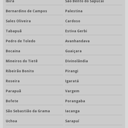
Ibirá
São Bento do Sapucaí
Bernardino de Campos
Palestina
Sales Oliveira
Cardoso
Tabapuã
Estiva Gerbi
Pedro de Toledo
Avanhandava
Bocaina
Guaiçara
Mineiros do Tietê
Divinolândia
Ribeirão Bonito
Pirangi
Roseira
Igaratá
Parapuã
Vargem
Bofete
Porangaba
São Sebastião da Grama
Iacanga
Uchoa
Sarapuí