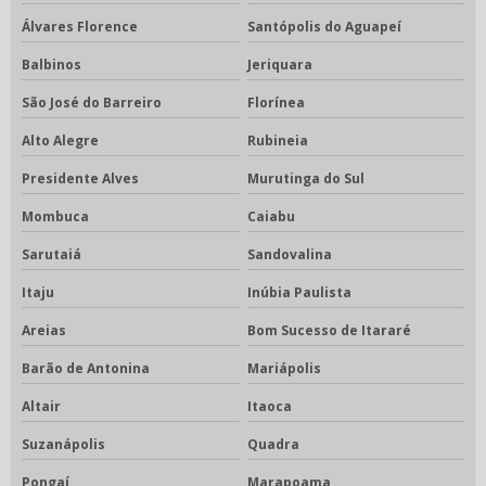
Álvares Florence
Santópolis do Aguapeí
Balbinos
Jeriquara
São José do Barreiro
Florínea
Alto Alegre
Rubineia
Presidente Alves
Murutinga do Sul
Mombuca
Caiabu
Sarutaiá
Sandovalina
Itaju
Inúbia Paulista
Areias
Bom Sucesso de Itararé
Barão de Antonina
Mariápolis
Altair
Itaoca
Suzanápolis
Quadra
Pongaí
Marapoama