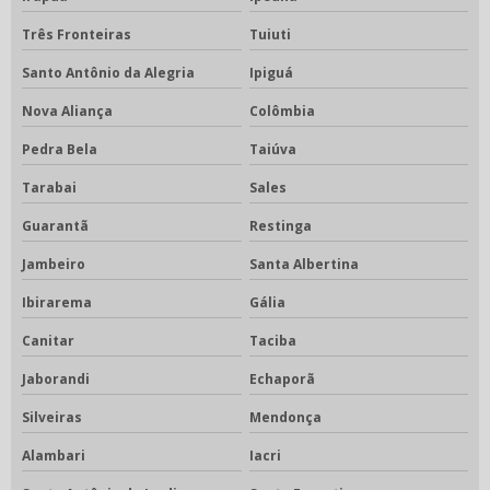
Três Fronteiras
Tuiuti
Santo Antônio da Alegria
Ipiguá
Nova Aliança
Colômbia
Pedra Bela
Taiúva
Tarabai
Sales
Guarantã
Restinga
Jambeiro
Santa Albertina
Ibirarema
Gália
Canitar
Taciba
Jaborandi
Echaporã
Silveiras
Mendonça
Alambari
Iacri