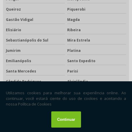
Queiroz
Piquerobi
Gastão Vidigal
Magda
Elisiário
Ribeira
Sebastianópolis do Sul
Mira Estrela
Jumirim
Platina
Emilianópolis
Santo Expedito
Santa Mercedes
Parisi
Cândido Rodrigues
Alvinlândia
Nova Luzitânia
Pedrinhas Paulista
Cássia dos Coqueiros
Pedranópolis
Águas de São Pedro
Gabriel Monteiro
Floreal
Santa Rita d'Oeste