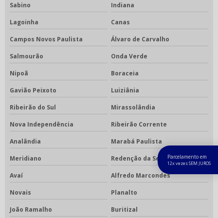
Sabino
Indiana
Lagoinha
Canas
Campos Novos Paulista
Álvaro de Carvalho
Salmourão
Onda Verde
Nipoã
Boraceia
Gavião Peixoto
Luiziânia
Ribeirão do Sul
Mirassolândia
Nova Independência
Ribeirão Corrente
Analândia
Marabá Paulista
Parcelamento em
Meridiano
Redenção da Serra
12x vezes SEM JUROS
Avaí
Alfredo Marcondes
Novais
Planalto
João Ramalho
Buritizal