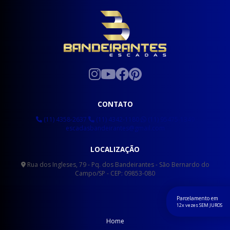
CONTATO
(11) 4358-2637
(11) 4342-1180
(11) 95475-1349
escadasbandeirantes@gmail.com
LOCALIZAÇÃO
Rua dos Ingleses, 79 - Pq. dos Bandeirantes - São Bernardo do
Campo/SP - CEP: 09853-080
Parcelamento em
12x vezes SEM JUROS
Home